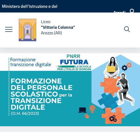
Vai ai contenuti
Vai al menu di navigazione
Vai al footer
Ministero dell'Istruzione e del
Accedi
Merito
Liceo
"Vittoria Colonna"
Arezzo (AR)