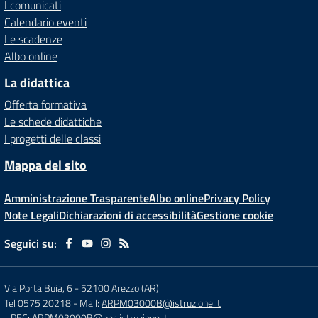
I comunicati
Calendario eventi
Le scadenze
Albo online
La didattica
Offerta formativa
Le schede didattiche
I progetti delle classi
Mappa del sito
Amministrazione Trasparente
Albo online
Privacy Policy
Note Legali
Dichiarazioni di accessibilità
Gestione cookie
Seguici su:
Via Porta Buia, 6
-
52100 Arezzo (AR)
Tel 0575 20218
- Mail:
ARPM03000B@istruzione.it
- PEC:
ARPM03000B@pec.istruzione.it