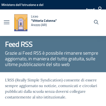
Vai ai contenuti
Vai al menu di navigazione
Vai al footer
Ministero dell'Istruzione e del
Accedi
Merito
Liceo
"Vittoria Colonna"
Arezzo (AR)
Feed RSS
Grazie ai Feed RSS è possibile rimanere sempre
aggiornato, in maniera del tutto gratuita, sulle
ultime pubblicazioni del sito web
L'RSS (Really Simple Syndication) consente di essere
sempre aggiornato su notizie, comunicati e circolari
pubblicati dalla scuola senza doversi collegare
costantemente al sito istituzionale.