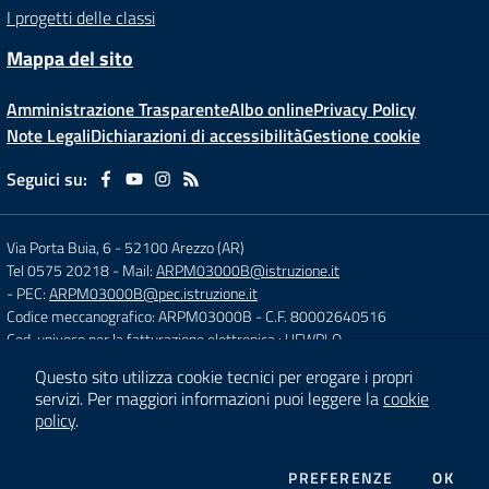
I progetti delle classi
Mappa del sito
Amministrazione Trasparente
Albo online
Privacy Policy
Note Legali
Dichiarazioni di accessibilità
Gestione cookie
Seguici su:
Via Porta Buia, 6
-
52100 Arezzo (AR)
Tel 0575 20218
- Mail:
ARPM03000B@istruzione.it
- PEC:
ARPM03000B@pec.istruzione.it
Codice meccanografico: ARPM03000B
- C.F. 80002640516
Cod. univoco per la fatturazione elettronica : UFWPLQ
Questo sito utilizza cookie tecnici per erogare i propri
servizi.
Per maggiori informazioni puoi leggere la
cookie
Concept & Design by
Designers Italia
policy
.
Sito web realizzato con CMS
SCUOLASTICO
DEI COOKIE
PREFERENZE
OK