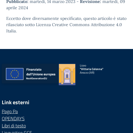
Pubblicato:
martedì, 14 marzo 2023
-
Revisione:
martedì, 09
aprile 2024
Eccetto dove diversamente specificato, questo articolo è stato
rilasciato sotto
Licenza Creative Commons Attribuzione 4.0
Italia.
Liceo
"Vittoria Colonna"
Arezzo (AR)
Link esterni
Pago Pa
OPENDAYS
Libri di testo
Linguistico GCE