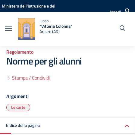
Vai ai contenuti
Vai al menu di navigazione
Vai al footer
Ministero dell'Istruzione e del
Accedi
Merito
Liceo
"Vittoria Colonna"
Arezzo (AR)
Regolamento
Norme per gli alunni
Stampa / Condividi
Argomenti
Le carte
Indice della pagina